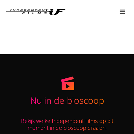
Nu in de bioscoop
Bekijk welke Independent Films op dit
moment in de bioscoop draaien.