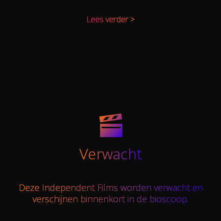
Lees verder >
Verwacht
Deze Independent Films worden verwacht en
verschijnen binnenkort in de bioscoop.