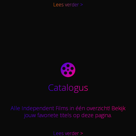
Lees verder >
Catalogus
Alle Independent Films in één overzicht! Bekijk
jouw favoriete titels op deze pagina.
Lees verder >