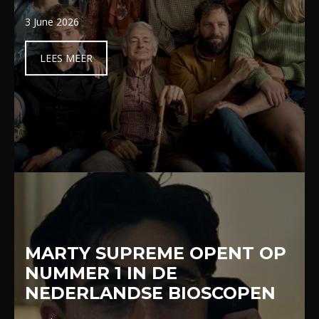
3 June 2026
LEES MEER
MARTY SUPREME OPENT OP
NUMMER 1 IN DE
NEDERLANDSE BIOSCOPEN