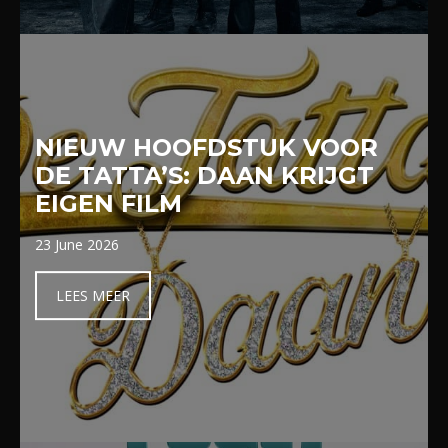
NIEUW HOOFDSTUK VOOR
DE TATTA’S: DAAN KRIJGT
EIGEN FILM
23 June 2026
LEES MEER