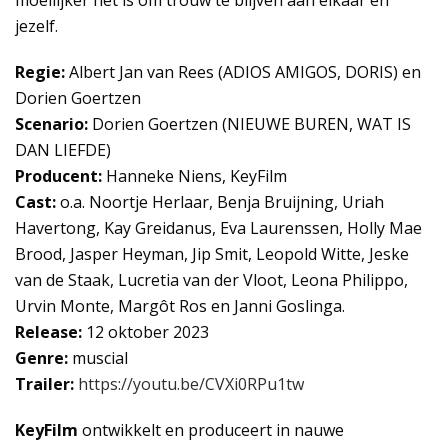
moeilijker het is om trouw te blijven aan elkaar en
jezelf.
Regie:
Albert Jan van Rees (ADIOS AMIGOS, DORIS) en
Dorien Goertzen
Scenario:
Dorien Goertzen (NIEUWE BUREN, WAT IS
DAN LIEFDE)
Producent:
Hanneke Niens, KeyFilm
Cast:
o.a. Noortje Herlaar, Benja Bruijning, Uriah
Havertong, Kay Greidanus, Eva Laurenssen, Holly Mae
Brood, Jasper Heyman, Jip Smit, Leopold Witte, Jeske
van de Staak, Lucretia van der Vloot, Leona Philippo,
Urvin Monte, Margôt Ros en Janni Goslinga.
Release:
12 oktober 2023
Genre:
muscial
Trailer:
https://youtu.be/CVXi0RPu1tw
KeyFilm
ontwikkelt en produceert in nauwe