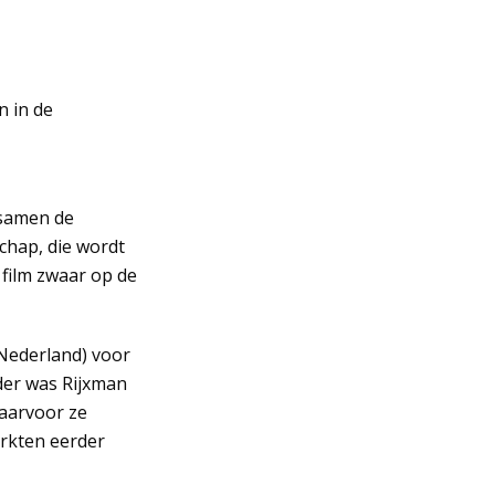
n in de
 samen de
chap, die wordt
film zwaar op de
 Nederland) voor
der was Rijxman
waarvoor ze
erkten eerder