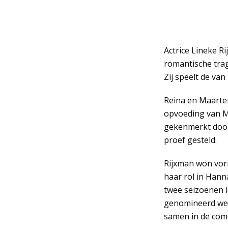
Actrice Lineke R
romantische trag
Zij speelt de va
Reina en Maarte
opvoeding van M
gekenmerkt door 
proef gesteld.
Rijxman won vori
haar rol in Han
twee seizoenen l
genomineerd werd
samen in de come