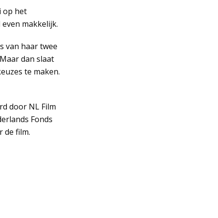
i op het
d even makkelijk.
is van haar twee
 Maar dan slaat
keuzes te maken.
erd door NL Film
derlands Fonds
 de film.