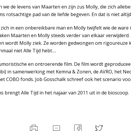
en we de levens van Maarten en zijn zus Molly, die zich allebe
 rotsachtige pad van de liefde begeven. En dat is niet altij
 zich in een onbereikbare man en Molly twijfelt wie de ware 
aken Maarten en Molly steeds verder van elkaar verwijderd.
 en wordt Molly ziek. Ze worden gedwongen om rigoureuze 
maal niet Alle Tijd hebt….
 humoristische en ontroerende film. De film wordt geproduce
Alibi) in samenwerking met Kemna & Zonen, de AVRO, het Ne
het COBO fonds. Job Gosschalk schreef ook het scenario voor
 brengt Alle Tijd in het najaar van 2011 uit in de bioscoop.