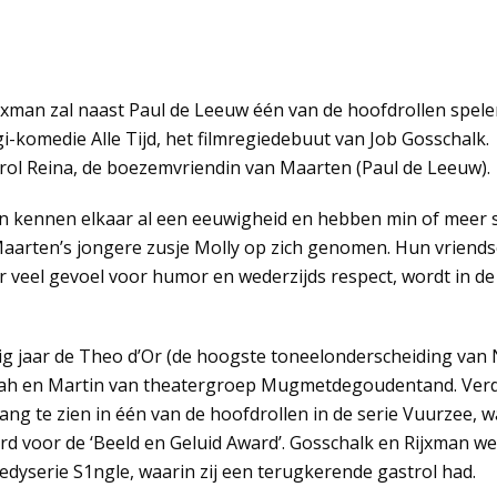
ijxman zal naast Paul de Leeuw één van de hoofdrollen spele
i-komedie Alle Tijd, het filmregiedebuut van Job Gosschalk.
n rol Reina, de boezemvriendin van Maarten (Paul de Leeuw).
n kennen elkaar al een eeuwigheid en hebben min of meer
aarten’s jongere zusje Molly op zich genomen. Hun vriends
veel gevoel voor humor en wederzijds respect, wordt in de 
g jaar de Theo d’Or (de hoogste toneelonderscheiding van
nah en Martin van theatergroep Mugmetdegoudentand. Ver
ang te zien in één van de hoofdrollen in de serie Vuurzee, 
 voor de ‘Beeld en Geluid Award’. Gosschalk en Rijxman w
dyserie S1ngle, waarin zij een terugkerende gastrol had.