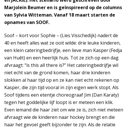
en JACKIE). Het scenario werd geschreven door
Marjolein Beumer en is geïnspireerd op de columns
van Sylvia Witteman. Vanaf 18 maart starten de
opnames van SOOF.
Soof – kort voor Sophie – (Lies Visschedijk) nadert de
40 en heeft alles wat ze ooit wilde: drie leuke kinderen,
een klein cateringbedrijfje, een lieve man Kasper (Fedja
van Huêt) en een heerlijk huis. Tot ze zich op een dag
afvraagt: “is this all there is?” Het cateringbedrijfje wil
niet echt van de grond komen, haar drie kinderen
slokken al haar tijd op en ze kan niet echt rekenen op
Kasper, die zijn tijd vooral in zijn eigen werk stopt. Als
Soof tijdens een etentje choreograaf Jim (Dan Karaty)
tegen het goddelijke lijf loopt is er meteen een klik.
Even iemand die haar ziet om wie ze is, zich niet meteen
afvraagt wie de kinderen naar hockey brengt en die
haar het gevoel geeft bijzonder te zijn. Als de relatie