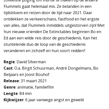
zoveelste poging om indruk te maken op de andere
Flummels gaat helemaal mis. Ze belanden in een
tijdsbloem en reizen door de tijd naar 2021. Daar
ontdekken ze verkeerschaos, fastfood en het ergste
van alles, dat Flummels inmiddels uitgestorven zijn! Met
hun nieuwe vrienden De Extinctables beginnen Bo en
Ed aan een wilde reis door de geschiedenis. Kan het
stuntelende duo de loop van de geschiedenis
veranderen en zichzelf en hun soort redden?
Regie
: David Silverman
Cast
: O.a. Birgit Schuurman, André Dongelmans, Bo
Beljaars en Joost Bouhof
Release
: 31 maart 2021
Genre
: animatie, familiefilm
Lengte
: 84 min
Kijkwijzer
: 6 jaar vanwege angst en geweld