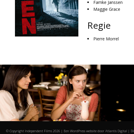
Famke Janssen
Maggie Grace
Regie
Pierre Morrel
© Copyright Independent Films
2026 | Een WordPress website door
Atlantis Digital
|
Di