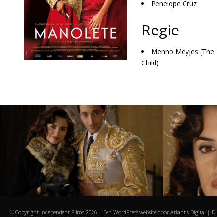
Penelope Cruz
Regie
Menno Meyjes (The 
Child)
© Copyright Independent Films
2026 | Een WordPress website door
Atlantis Digital
|
Di