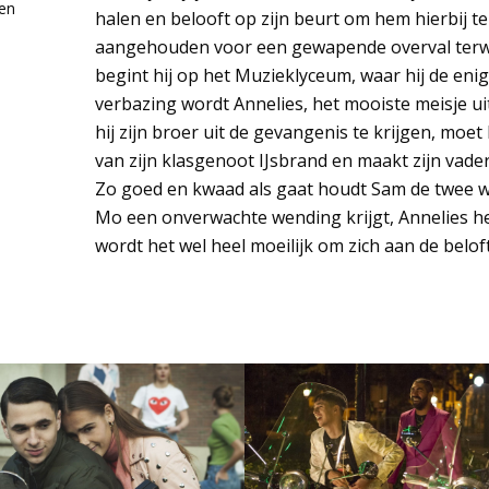
gen
halen en belooft op zijn beurt om hem hierbij 
aangehouden voor een gewapende overval terwij
begint hij op het Muzieklyceum, waar hij de eni
verbazing wordt Annelies, het mooiste meisje ui
hij zijn broer uit de gevangenis te krijgen, moe
m
van zijn klasgenoot IJsbrand en maakt zijn vad
Zo goed en kwaad als gaat houdt Sam de twee w
Mo een onverwachte wending krijgt, Annelies he
wordt het wel heel moeilijk om zich aan de belof